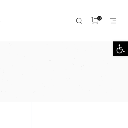
0
t
Open toolbar